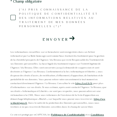
* Champ obligatoire
J'AI PRIS CONNAISSANCE DE LA
POLITIQUE DE CONFIDENTIALITÉ ET
DES INFORMATIONS RELATIVES AU
TRAITEMENT DE MES DONNÉES
PERSONNELLES (*)*
ENVOYER
Les informations recueillies sur ce formulaire sont enregistrées dans un fichier
informatisé par La Boite Immo agissant comme Sous-traitant du traitement pour la gestion
de la clientèle/prospects de l'Agence / du Réseau qui reste Responsable du Traitement de
vos Données personnelles. La base légale du traitement repose sur l'intérêt légitime de
l'Agence / du Réseau. Elles sont conservées jusqu'à demande de suppression et sont
destinées à l'Agence / au Réseau. Conformément à la loi « informatique et libertés », vous
disposez des droits d’accès, de rectification, d’effacement, d’opposition, de limitation et de
portabilité de vos données. Vous pouvez retirer votre consentement à tout moment en
contactant directement l’Agence / Le Réseau. Consultez le site
https://cnil.fr/fr
pour plus
d’informations sur vos droits. Si vous estimez, après avoir contacté l'Agence / le Réseau, que
vos droits « Informatique et Libertés » ne sont pas respectés, vous pouvez adresser une
réclamation à la CNIL. Nous vous informons de l’existence de la liste d'opposition au
démarchage téléphonique « Bloctel », sur laquelle vous pouvez vous inscrire ici :
https://ww
w.bloctel.gouv.fr
. Dans le cadre de la protection des Données personnelles, nous vous
invitons à ne pas inscrire de Données sensibles dans le champ de saisie libre.
Ce site est protégé par reCAPTCHA, les
Politiques de Confidentialité
et es
Conditions