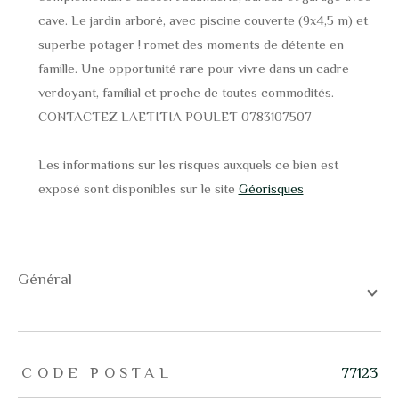
cave. Le jardin arboré, avec piscine couverte (9x4,5 m) et
superbe potager ! romet des moments de détente en
famille. Une opportunité rare pour vivre dans un cadre
verdoyant, familial et proche de toutes commodités.
CONTACTEZ LAETITIA POULET 0783107507
Les informations sur les risques auxquels ce bien est
exposé sont disponibles sur le site
Géorisques
général
TRAD_ZEPHYR_Caracteristique
TRAD_ZEPHYR_Valeurs
CODE POSTAL
77123