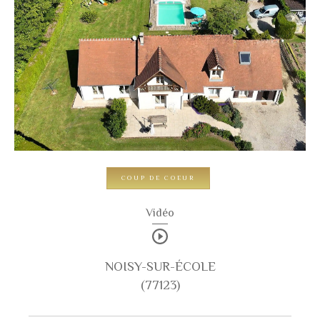
pièces
1
2
3
4
5+
Localisation
Surface
COUP DE COEUR
Vidéo
AFFINER LES CRITÈRES
NOISY-SUR-ÉCOLE
Parking
Terrasse
Piscine
(77123)
FILTRER PAR