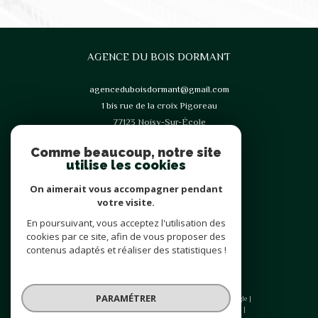
AGENCE DU BOIS DORMANT
agenceduboisdormant@gmail.com
1 bis rue de la croix Pigoreau
77123
Noisy-Sur-École
Comme beaucoup, notre site
utilise les cookies
On aimerait vous accompagner pendant
votre visite.
En poursuivant, vous acceptez l'utilisation des
Adhérents
cookies par ce site, afin de vous proposer des
contenus adaptés et réaliser des statistiques !
PARAMÉTRER
© 2026 | Tous droits réservés | Traduction powered by Google |
Plan du site
Mentions légales
Admin
Nos liens