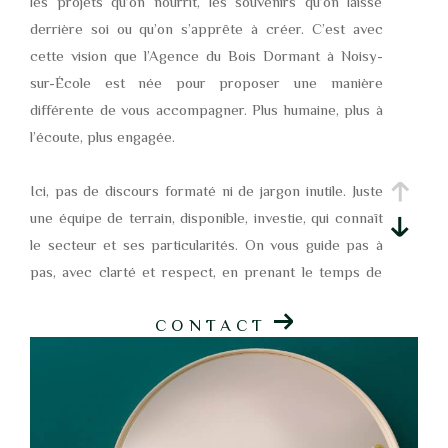
les projets qu’on nourrit, les souvenirs qu’on laisse
derrière soi ou qu’on s’apprête à créer. C’est avec
pièces
cette vision que l’Agence du Bois Dormant à Noisy-
1
2
3
4
5+
sur-École est née pour proposer une manière
différente de vous accompagner. Plus humaine, plus à
Localisation
l’écoute, plus engagée.
Ici, pas de discours formaté ni de jargon inutile. Juste
Surface
une équipe de terrain, disponible, investie, qui connaît
le secteur et ses particularités. On vous guide pas à
pas, avec clarté et respect, en prenant le temps de
bien faire les choses. Parce que vendre ou faire
AFFINER LES CRITÈRES
CONTACT
estimer un bien, ce n’est rien. Et ça mérite de se sentir
bien entouré.
Parking
Terrasse
Piscine
Vendre avec soin, pas à la va-vite
FILTRER PAR
Derrière chaque vente, il y a une histoire. Un