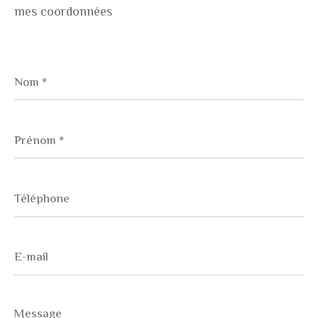
mes coordonnées
pièces
1
2
3
4
5+
Nom
*
Localisation
Prénom
*
Surface
Téléphone
AFFINER LES CRITÈRES
E-
mail
Parking
Terrasse
Piscine
Message
FILTRER PAR
*