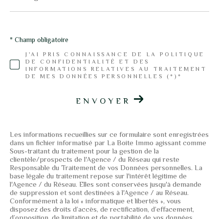
Coups de coeur
Exclusivités
Nouveautés
* Champ obligatoire
J'AI PRIS CONNAISSANCE DE LA POLITIQUE
DE CONFIDENTIALITÉ ET DES
RECHERCHER
INFORMATIONS RELATIVES AU TRAITEMENT
DE MES DONNÉES PERSONNELLES (*)*
ENVOYER
Les informations recueillies sur ce formulaire sont enregistrées
dans un fichier informatisé par La Boite Immo agissant comme
Sous-traitant du traitement pour la gestion de la
clientèle/prospects de l'Agence / du Réseau qui reste
Responsable du Traitement de vos Données personnelles. La
base légale du traitement repose sur l'intérêt légitime de
l'Agence / du Réseau. Elles sont conservées jusqu'à demande
de suppression et sont destinées à l'Agence / au Réseau.
Conformément à la loi « informatique et libertés », vous
disposez des droits d’accès, de rectification, d’effacement,
d’opposition, de limitation et de portabilité de vos données.