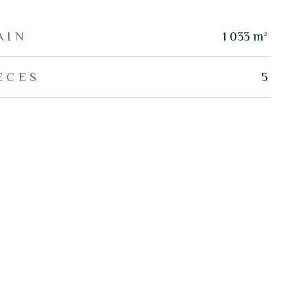
AIN
1 033 m²
ÈCES
5