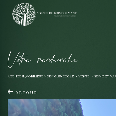
V
o
r
e
r
e
c
e
c
e
AGENCE IMMOBILIÈRE NOISY-SUR-ÉCOLE
VENTE
SEINE ET MA
RETOUR