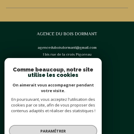
AGENCE DU BOIS DORMANT
agenceduboisdormant@gmail.com
1 bis rue de la croix Pigoreau
77123
Noisy-Sur-École
Comme beaucoup, notre site
utilise les cookies
On aimerait vous accompagner pendant
votre visite.
En poursuivant, vous acceptez l'utilisation des
Adhérents
cookies par ce site, afin de vous proposer des
contenus adaptés et réaliser des statistiques !
PARAMÉTRER