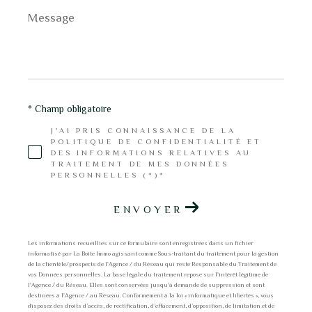
Message
*
* Champ obligatoire
J'AI PRIS CONNAISSANCE DE LA
POLITIQUE DE CONFIDENTIALITÉ ET
DES INFORMATIONS RELATIVES AU
TRAITEMENT DE MES DONNÉES
PERSONNELLES (*)*
ENVOYER
Les informations recueillies sur ce formulaire sont enregistrées dans un fichier
informatisé par La Boite Immo agissant comme Sous-traitant du traitement pour la gestion
de la clientèle/prospects de l'Agence / du Réseau qui reste Responsable du Traitement de
vos Données personnelles. La base légale du traitement repose sur l'intérêt légitime de
l'Agence / du Réseau. Elles sont conservées jusqu'à demande de suppression et sont
destinées à l'Agence / au Réseau. Conformément à la loi « informatique et libertés », vous
disposez des droits d’accès, de rectification, d’effacement, d’opposition, de limitation et de