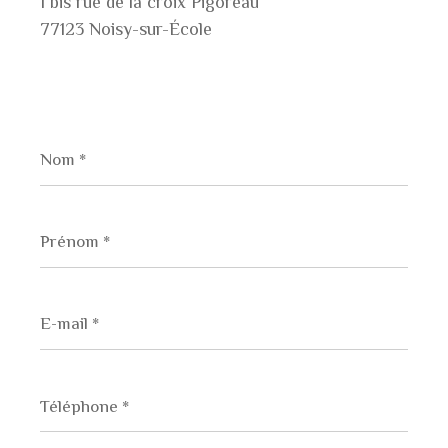
1 bis rue de la croix Pigoreau
77123 Noisy-sur-École
Nom
*
Prénom
*
E-
mail
*
Téléphone
*