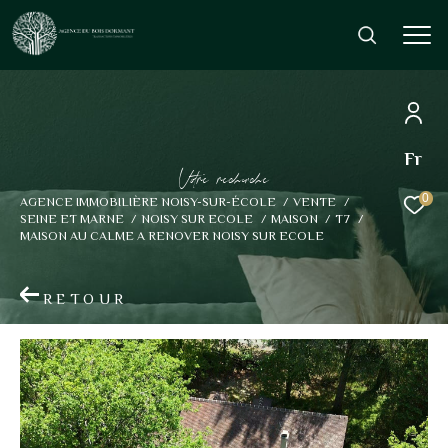
Fr
Effectuer une recherche
V
o
r
e
r
e
c
e
c
e
et trouver le bien qui correspond à vos critères
0
AGENCE IMMOBILIÈRE NOISY-SUR-ÉCOLE
VENTE
SEINE ET MARNE
NOISY SUR ECOLE
MAISON
T7
MAISON AU CALME A RENOVER NOISY SUR ECOLE
Type d'offre
Vente
RETOUR
Type de bien
Sélectionner
Budget