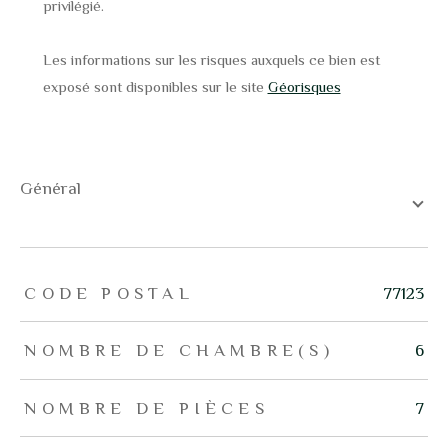
privilégié.
Les informations sur les risques auxquels ce bien est
exposé sont disponibles sur le site
Géorisques
général
TRAD_ZEPHYR_Caracteristique
TRAD_ZEPHYR_Valeurs
CODE POSTAL
77123
NOMBRE DE CHAMBRE(S)
6
NOMBRE DE PIÈCES
7