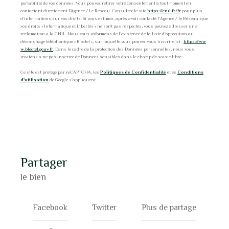
portabilité de vos données. Vous pouvez retirer votre consentement à tout moment en
contactant directement l’Agence / Le Réseau. Consultez le site
https://cnil.fr/fr
pour plus
d’informations sur vos droits. Si vous estimez, après avoir contacté l'Agence / le Réseau, que
vos droits « Informatique et Libertés » ne sont pas respectés, vous pouvez adresser une
réclamation à la CNIL. Nous vous informons de l’existence de la liste d'opposition au
démarchage téléphonique « Bloctel », sur laquelle vous pouvez vous inscrire ici :
https://ww
w.bloctel.gouv.fr
. Dans le cadre de la protection des Données personnelles, nous vous
invitons à ne pas inscrire de Données sensibles dans le champ de saisie libre.
Ce site est protégé par reCAPTCHA, les
Politiques de Confidentialité
et es
Conditions
d'utilisation
de Google s'appliquent.
partager
le bien
Facebook
Twitter
Plus de partage