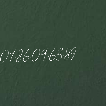
9
8
.
3
6
.
4
0
.
6
8
.
1
0