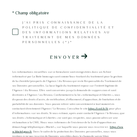
* Champ obligatoire
J'AI PRIS CONNAISSANCE DE LA
POLITIQUE DE CONFIDENTIALITÉ ET
DES INFORMATIONS RELATIVES AU
TRAITEMENT DE MES DONNÉES
PERSONNELLES (*)*
ENVOYER
Les informations recueillies sur ce formulaire sont enregistrées dans un fichier
informatisé par La Boite Immo agissant comme Sous-traitant du traitement pour la gestion
de la clientèle/prospects de l'Agence / du Réseau qui reste Responsable du Traitement de
vos Données personnelles. La base légale du traitement repose sur l'intérêt légitime de
l'Agence / du Réseau. Elles sont conservées jusqu'à demande de suppression et sont
destinées à l'Agence / au Réseau. Conformément à la loi « informatique et libertés », vous
disposez des droits d’accès, de rectification, d’effacement, d’opposition, de limitation et de
portabilité de vos données. Vous pouvez retirer votre consentement à tout moment en
contactant directement l’Agence / Le Réseau. Consultez le site
https://cnil.fr/fr
pour plus
d’informations sur vos droits. Si vous estimez, après avoir contacté l'Agence / le Réseau, que
vos droits « Informatique et Libertés » ne sont pas respectés, vous pouvez adresser une
réclamation à la CNIL. Nous vous informons de l’existence de la liste d'opposition au
démarchage téléphonique « Bloctel », sur laquelle vous pouvez vous inscrire ici :
https://ww
w.bloctel.gouv.fr
. Dans le cadre de la protection des Données personnelles, nous vous
invitons à ne pas inscrire de Données sensibles dans le champ de saisie libre.