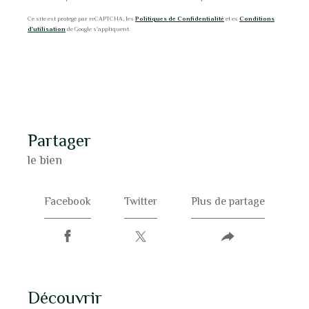
Ce site est protégé par reCAPTCHA, les
Politiques de Confidentialité
et es
Conditions
d'utilisation
de Google s'appliquent.
partager
le bien
Facebook
Twitter
Plus de partage
découvrir