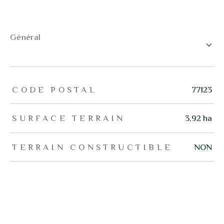
général
TRAD_ZEPHYR_Caracteristique
TRAD_ZEPHYR_Valeurs
CODE POSTAL
77123
SURFACE TERRAIN
3,92 ha
TERRAIN CONSTRUCTIBLE
NON