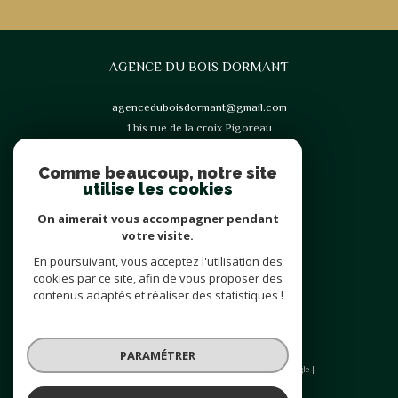
AGENCE DU BOIS DORMANT
agenceduboisdormant@gmail.com
1 bis rue de la croix Pigoreau
77123
Noisy-Sur-École
Comme beaucoup, notre site
utilise les cookies
On aimerait vous accompagner pendant
votre visite.
En poursuivant, vous acceptez l'utilisation des
Adhérents
cookies par ce site, afin de vous proposer des
contenus adaptés et réaliser des statistiques !
PARAMÉTRER
© 2026 | Tous droits réservés | Traduction powered by Google |
Plan du site
Mentions légales
Admin
Nos liens
Politique RGPD
Cookies