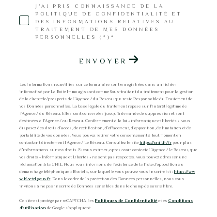
J'AI PRIS CONNAISSANCE DE LA
POLITIQUE DE CONFIDENTIALITÉ ET
DES INFORMATIONS RELATIVES AU
TRAITEMENT DE MES DONNÉES
PERSONNELLES (*)*
ENVOYER
Les informations recueillies sur ce formulaire sont enregistrées dans un fichier
informatisé par La Boite Immo agissant comme Sous-traitant du traitement pour la gestion
de la clientèle/prospects de l'Agence / du Réseau qui reste Responsable du Traitement de
vos Données personnelles. La base légale du traitement repose sur l'intérêt légitime de
l'Agence / du Réseau. Elles sont conservées jusqu'à demande de suppression et sont
destinées à l'Agence / au Réseau. Conformément à la loi « informatique et libertés », vous
disposez des droits d’accès, de rectification, d’effacement, d’opposition, de limitation et de
portabilité de vos données. Vous pouvez retirer votre consentement à tout moment en
contactant directement l’Agence / Le Réseau. Consultez le site
https://cnil.fr/fr
pour plus
d’informations sur vos droits. Si vous estimez, après avoir contacté l'Agence / le Réseau, que
vos droits « Informatique et Libertés » ne sont pas respectés, vous pouvez adresser une
réclamation à la CNIL. Nous vous informons de l’existence de la liste d'opposition au
démarchage téléphonique « Bloctel », sur laquelle vous pouvez vous inscrire ici :
https://ww
w.bloctel.gouv.fr
. Dans le cadre de la protection des Données personnelles, nous vous
invitons à ne pas inscrire de Données sensibles dans le champ de saisie libre.
Ce site est protégé par reCAPTCHA, les
Politiques de Confidentialité
et es
Conditions
d'utilisation
de Google s'appliquent.