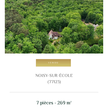
pièces
1
2
3
4
5+
Localisation
Surface
VENDU
AFFINER LES CRITÈRES
NOISY-SUR-ÉCOLE
(77123)
Parking
Terrasse
Piscine
7 pièces - 269 m²
FILTRER PAR