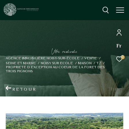
Fr
Effectuer une recherche
V
o
r
e
r
e
c
e
c
e
et trouver le bien qui correspond à vos critères
0
AGENCE IMMOBILIÈRE NOISY-SUR-ÉCOLE
VENTE
SEINE ET MARNE
NOISY SUR ECOLE
MAISON
T7
PROPRIETE D EXCEPTION AU COEUR DE LA FORET DES
TROIS PIGNONS
Type d'offre
Vente
RETOUR
Type de bien
Sélectionner
Budget