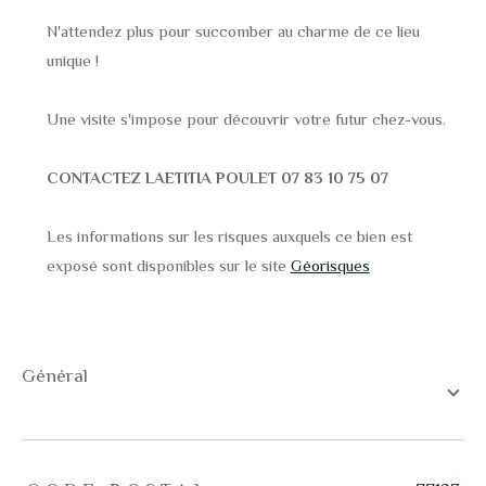
N'attendez plus pour succomber au charme de ce lieu
unique !
Une visite s'impose pour découvrir votre futur chez-vous.
CONTACTEZ LAETITIA POULET 07 83 10 75 07
Les informations sur les risques auxquels ce bien est
exposé sont disponibles sur le site
Géorisques
général
TRAD_ZEPHYR_Caracteristique
TRAD_ZEPHYR_Valeurs