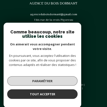
AGENCE DU BOIS DORMANT
agenceduboisdormant@gmail.com
1 bis rue de la croix Pigoreau
77123
Noisy-Sur-École
Comme beaucoup, notre site
utilise les cookies
On aimerait vous accompagner pendant
votre visite.
En poursuivant, vous acceptez l'utilisation des
Adhérents
cookies par ce site, afin de vous proposer des
contenus adaptés et réaliser des statistiques !
PARAMÉTRER
© 2026 | Tous droits réservés | Traduction powered by Google |
Plan du site
Mentions légales
Admin
Nos liens
Politique RGPD
Cookies
TOUT ACCEPTER